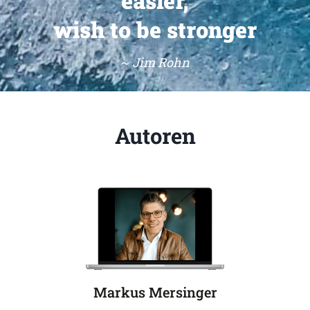
easier,
wish to be stronger
~
Jim Rohn
Autoren
Markus Mersinger