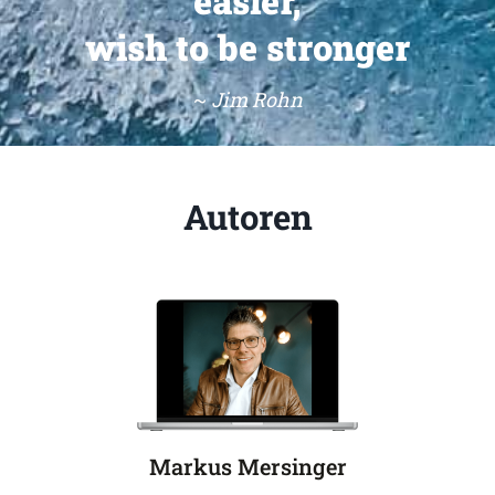
easier,
wish to be stronger
~
Jim Rohn
Autoren
Markus Mersinger